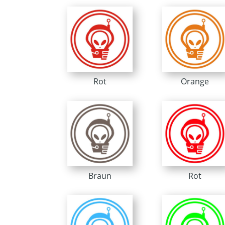
Rot
Orange
Braun
Rot