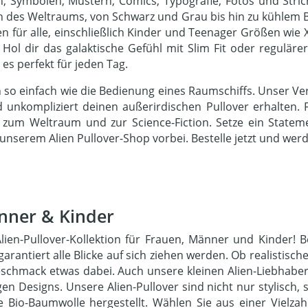
en, Symbolen, Mustern, Comics, Typografie, Fotos und Str
rben des Weltraums, von Schwarz und Grau bis hin zu kühlem
 für alle, einschließlich Kinder und Teenager Größen wie XS, 
 Hol dir das galaktische Gefühl mit Slim Fit oder regulärer
s perfekt für jeden Tag.
 so einfach wie die Bedienung eines Raumschiffs. Unser Ver
unkompliziert deinen außerirdischen Pullover erhalten. 
 zum Weltraum und zur Science-Fiction. Setze ein Statem
nserem Alien Pullover-Shop vorbei. Bestelle jetzt und werde
änner & Kinder
 Alien-Pullover-Kollektion für Frauen, Männer und Kinder! 
arantiert alle Blicke auf sich ziehen werden. Ob realistis
Geschmack etwas dabei. Auch unsere kleinen Alien-Liebhabe
gen Designs. Unsere Alien-Pullover sind nicht nur stylisch
 Bio-Baumwolle hergestellt. Wählen Sie aus einer Vielza