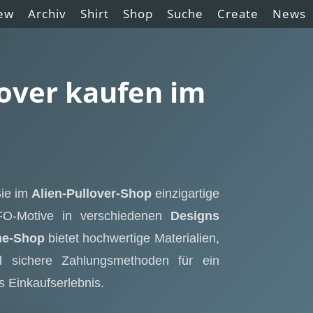
ew
Archiv
Shirt
Shop
Suche
Create
News
lover kaufen im
Sie im
Alien-Pullover-Shop
einzigartige
-Motive in verschiedenen
Designs
ne-Shop
bietet hochwertige Materialien,
d sichere Zahlungsmethoden für ein
 Einkaufserlebnis.