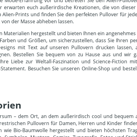
sche Mode-Erfahrung vor und betreten Sie den Alien-Pullo
er erwarten euch außerirdische Kreationen, die von dieser
 Alien-Prints und finden Sie den perfekten Pullover für je
rt von der Masse abheben lassen.
 Materialien hergestellt und bieten Ihnen ein angenehmes 
Farben und Größen, um sicherzustellen, dass Sie Ihren per
esigns mit Text auf unseren Pullovern drucken lassen, al
signen. Bestellen Sie bequem von zu Hause aus und wir g
hre Liebe zur Weltall-Faszination und Science-Fiction m
-Statement. Besuchen Sie unseren Online-Shop und bestell
orien
versum – dem Ort, an dem außerirdisch cool und bequem a
errestrischen Pullovern für Damen, Herren und Kinder finde
n wie Bio-Baumwolle hergestellt und bieten höchsten Tr