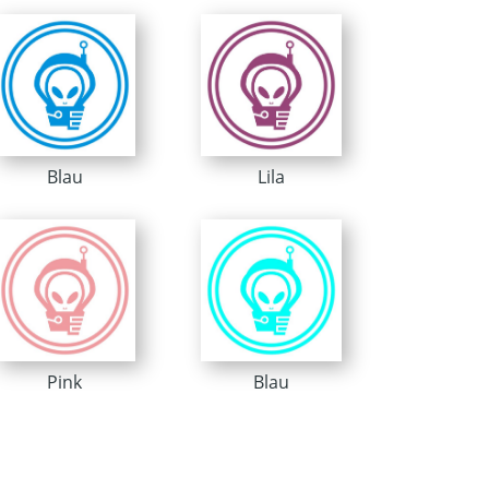
Blau
Lila
Pink
Blau