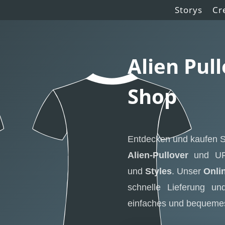
Storys
Cr
Alien Pul
Shop
Entdecken und kaufen 
Alien-Pullover
und UFO
und
Styles
. Unser
Onli
schnelle Lieferung un
einfaches und bequemes