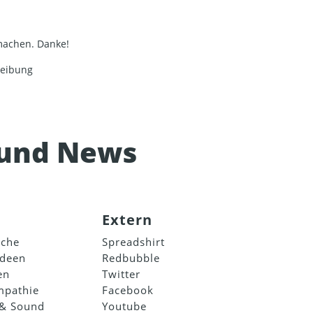
machen. Danke!
reibung
 und News
Extern
sche
Spreadshirt
ideen
Redbubble
en
Twitter
mpathie
Facebook
 & Sound
Youtube