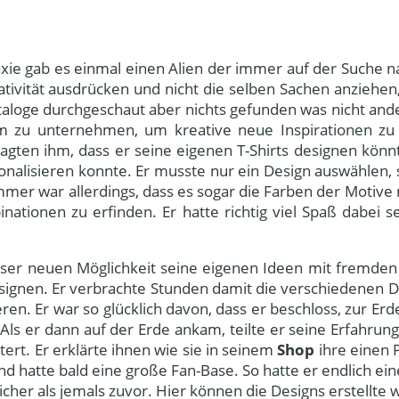
laxie gab es einmal einen Alien der immer auf der Suche
eativität ausdrücken und nicht die selben Sachen anziehen,
aloge durchgeschaut aber nichts gefunden was nicht ande
m zu unternehmen, um kreative neue Inspirationen zu f
gten ihm, dass er seine eigenen T-Shirts designen könnt
onalisieren konnte. Er musste nur ein Design auswählen, 
er war allerdings, dass es sogar die Farben der Motive 
ationen zu erfinden. Er hatte richtig viel Spaß dabei s
eser neuen Möglichkeit seine eigenen Ideen mit fremden
 designen. Er verbrachte Stunden damit die verschiedene
n. Er war so glücklich davon, dass er beschloss, zur Er
Als er dann auf der Erde ankam, teilte er seine Erfahrunge
ert. Er erklärte ihnen wie sie in seinem
Shop
ihre einen 
nd hatte bald eine große Fan-Base. So hatte er endlich ein
cher als jemals zuvor. Hier können die Designs erstellte