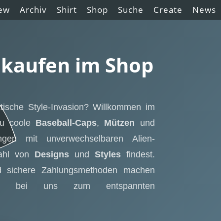
ew
Archiv
Shirt
Shop
Suche
Create
News
 kaufen im Shop
aktische Style-Invasion? Willkommen im
du coole
Baseball-Caps
,
Mützen
und
ngen mit unverwechselbaren Alien-
zahl von
Designs
und
Styles
findest.
nd sichere Zahlungsmethoden machen
ing bei uns zum entspannten