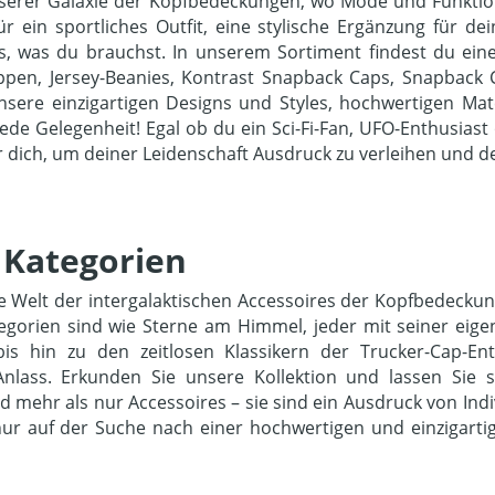
serer Galaxie der Kopfbedeckungen, wo Mode und Funktion
 ein sportliches Outfit, eine stylische Ergänzung für de
s, was du brauchst. In unserem Sortiment findest du ein
appen, Jersey-Beanies, Kontrast Snapback Caps, Snapback C
unsere einzigartigen Designs und Styles, hochwertigen M
ede Gelegenheit! Egal ob du ein Sci-Fi-Fan, UFO-Enthusiast
 dich, um deiner Leidenschaft Ausdruck zu verleihen und de
 Kategorien
t die Welt der intergalaktischen Accessoires der Kopfbedec
tegorien sind wie Sterne am Himmel, jeder mit seiner ei
 bis hin zu den zeitlosen Klassikern der Trucker-Cap-Ent
nlass. Erkunden Sie unsere Kollektion und lassen Sie 
mehr als nur Accessoires – sie sind ein Ausdruck von Indivi
nur auf der Suche nach einer hochwertigen und einzigarti