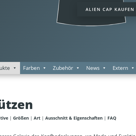
ALIEN CAP KAUFEN
ukte
Farben
Zubehör
News
Extern
ützen
tive
|
Größen
|
Art
|
Ausschnitt & Eigenschaften
|
FAQ