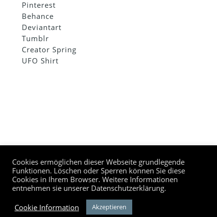
Pinterest
Behance
Deviantart
Tumblr
Creator Spring
UFO Shirt
Cookies ermöglichen dieser Webseite grundlegende
Funktionen. Löschen oder Sperren können Sie diese
MENU
Cookies in Ihrem Browser. Weitere Informationen
entnehmen sie unserer Datenschutzerklärung.
Cookie Information
Akzeptieren
Copyright © 2022
Alien Shirt Shop
|
Webagentur
|