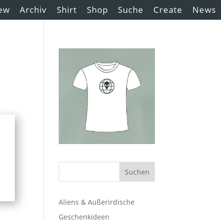
ew
Archiv
Shirt
Shop
Suche
Create
News
Aliens & Außerirdische
Geschenkideen