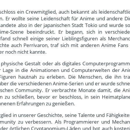
hloss ein Crewmitglied, auch bekannt als leidenschaftli
. Er wollte seine Leidenschaft für Anime und andere Di
landete also in der japanischen Stadt Tokio und wurde so
me-Szene beeindruckt. Er begann, sich in verschied
d schnell einige seiner Lieblingsfiguren als Merchand
chte auch Perrivaron, traf sich mit anderen Anime Fans
er noch nicht kannte.
ls physische Gestalt oder als digitales Computerprogramm
der Lage in die Animationen und Computerwelten der An
iguren hautnah zu erleben. Die Menschen, die ihn tra
ber die verschiedenen Anime-Serien und er wurde schnel
nischen Community. Er verbrachte Monate damit, die An
 zu schließen, bevor er beschloss, in sein Heimatplan
nnenen Erfahrungen zu genießen.
glied in unserer Geschichte, seine Talente und Fähigkeite
munity zu verbessern. Als Programmierer und Mechan
n der örtlichen Cryptanomium-Läden und bot auch kosten