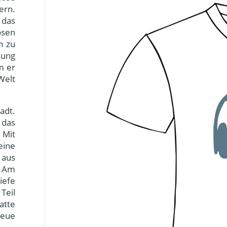
ern.
 das
ösen
n zu
dung
m er
Welt
adt.
 das
 Mit
eine
 aus
. Am
iefe
Teil
atte
neue