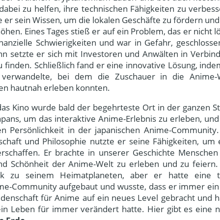
abei zu helfen, ihre technischen Fähigkeiten zu verbess
 er sein Wissen, um die lokalen Geschäfte zu fördern und
hen. Eines Tages stieß er auf ein Problem, das er nicht l
inanzielle Schwierigkeiten und war in Gefahr, geschlosse
n setzte er sich mit Investoren und Anwälten in Verbin
 finden. Schließlich fand er eine innovative Lösung, inde
is verwandelte, bei dem die Zuschauer in die Anime-
ren hautnah erleben konnten.
 das Kino wurde bald der begehrteste Ort in der ganzen St
pans, um das interaktive Anime-Erlebnis zu erleben, und
n Persönlichkeit in der japanischen Anime-Community.
schaft und Philosophie nutzte er seine Fähigkeiten, um 
rschaffen. Er brachte in unserer Geschichte Menschen
d Schönheit der Anime-Welt zu erleben und zu feiern
k zu seinem Heimatplaneten, aber er hatte eine t
me-Community aufgebaut und wusste, dass er immer ein 
idenschaft für Anime auf ein neues Level gebracht und h
sein Leben für immer verändert hatte. Hier gibt es eine 