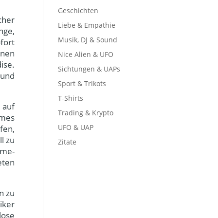
Geschichten
cher
Liebe & Empathie
nge,
Musik, DJ & Sound
fort
enen
Nice Alien & UFO
ise.
Sichtungen & UAPs
 und
Sport & Trikots
T-Shirts
 auf
Trading & Krypto
imes
UFO & UAP
fen,
l zu
Zitate
ime-
eten
n zu
iker
lose